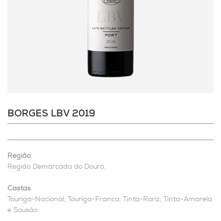
BORGES LBV 2019
Região
Região Demarcada do Douro.
Castas
Touriga-Nacional, Touriga-Franca, Tinta-Roriz, Tinta-Amarela
e Sousão.