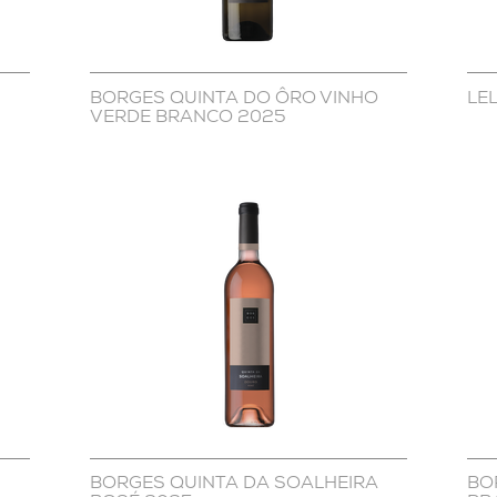
BORGES QUINTA DO ÔRO VINHO
LE
VERDE BRANCO 2025
BORGES QUINTA DA SOALHEIRA
BO