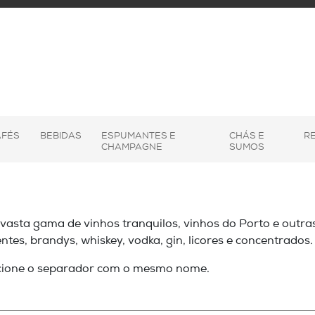
AFÉS
BEBIDAS
ESPUMANTES E
CHÁS E
R
CHAMPAGNE
SUMOS
asta gama de vinhos tranquilos, vinhos do Porto e outras
tes, brandys, whiskey, vodka, gin, licores e concentrados.
cione o separador com o mesmo nome.