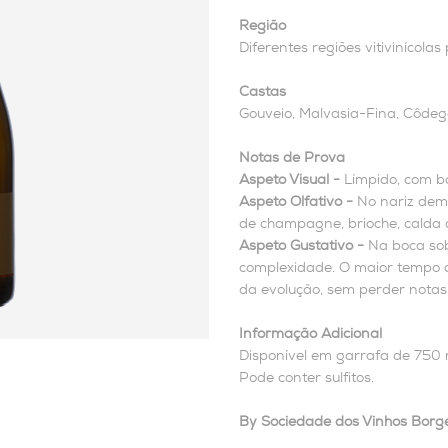
Região
Diferentes regiões vitivinícolas
Castas
Gouveio, Malvasia-Fina, Côdega
Notas de Prova
Aspeto Visual -
Límpido, com bo
Aspeto Olfativo -
No nariz demo
de champagne, brioche, calda
Aspeto Gustativo -
Na boca sob
complexidade. O maior tempo 
da evolução, sem perder notas 
Informação Adicional
Disponível em garrafa de 750 
Pode conter sulfitos.
By Sociedade dos Vinhos Borg