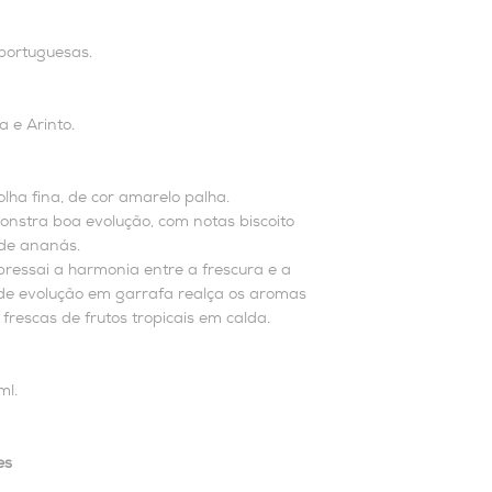
 portuguesas.
 e Arinto.
lha fina, de cor amarelo palha.
nstra boa evolução, com notas biscoito
 de ananás.
ressai a harmonia entre a frescura e a
de evolução em garrafa realça os aromas
frescas de frutos tropicais em calda.
ml.
es