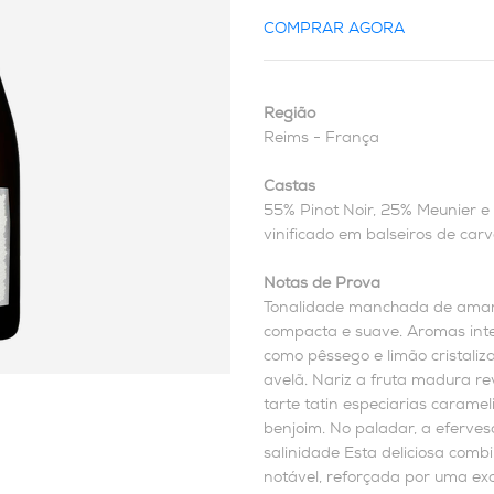
COMPRAR AGORA
Região
Reims - França
Castas
55% Pinot Noir, 25% Meunier 
vinificado em balseiros de car
Notas de Prova
Tonalidade manchada de amare
compacta e suave. Aromas inte
como pêssego e limão cristali
avelã. Nariz a fruta madura r
tarte tatin especiarias carame
benjoim. No paladar, a eferves
salinidade Esta deliciosa com
notável, reforçada por uma ex