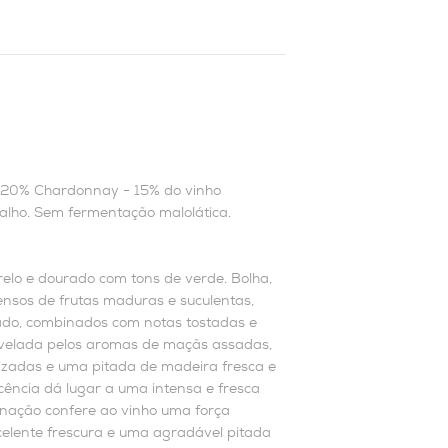
e 20% Chardonnay - 15% do vinho
valho. Sem fermentação malolática.
lo e dourado com tons de verde. Bolha,
nsos de frutas maduras e suculentas,
zado, combinados com notas tostadas e
evelada pelos aromas de maçãs assadas,
lizadas e uma pitada de madeira fresca e
cência dá lugar a uma intensa e fresca
binação confere ao vinho uma força
celente frescura e uma agradável pitada