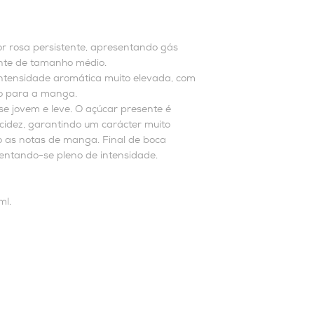
or rosa persistente, apresentando gás
nte de tamanho médio.
ntensidade aromática muito elevada, com
vo para a manga.
e jovem e leve. O açúcar presente é
cidez, garantindo um carácter muito
do as notas de manga. Final de boca
sentando-se pleno de intensidade.
ml.