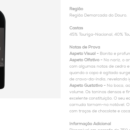
Região
Região Demarcada do Douro.
Castas
45% Touriga-Nacional, 40% Tou
Notas de Prova
Aspeto Visual -
Bonita e profu
Aspeto Olfativo -
No nariz, o a
com algumas notas de cedro e 
quando o copo é agitado surg
de cravo-da-índia, revelando 
Aspeto Gustativo -
Na boca, ao
volume. Os taninos densos e f
excelente constituição. O seu eq
carnuda tornam-no notável. O
com traços de chocolate e caca
Informação Adicional