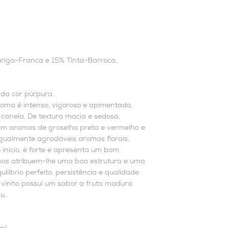
riga-Franca e 15% Tinta-Barroca.
nda cor púrpura.
roma é intenso, vigoroso e apimentado,
canela. De textura macia e sedosa,
em aromas de groselha preta e vermelha e
igualmente agradáveis aromas florais.
 início, é forte e apresenta um bom
inos atribuem-lhe uma boa estrutura e uma
uilíbrio perfeito, persistência e qualidade
 vinho possui um sabor a fruta madura
u.