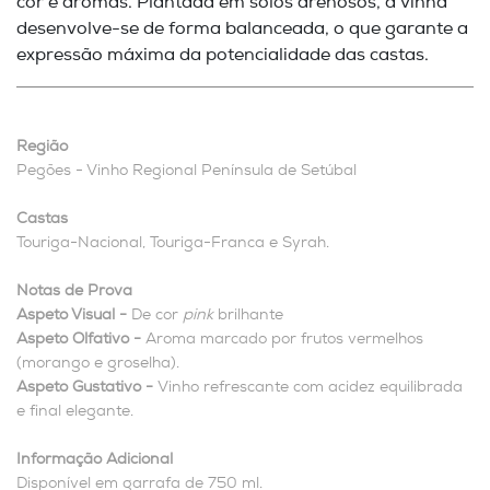
cor e aromas. Plantada em solos arenosos, a vinha
desenvolve-se de forma balanceada, o que garante a
expressão máxima da potencialidade das castas.
Região
Pegões - Vinho Regional Península de Setúbal
Castas
Touriga-Nacional, Touriga-Franca e Syrah.
Notas de Prova
Aspeto Visual -
De cor
pink
brilhante
Aspeto Olfativo -
Aroma marcado por frutos vermelhos
(morango e groselha).
Aspeto Gustativo -
Vinho refrescante com acidez equilibrada
e final elegante.
Informação Adicional
Disponível em garrafa de 750 ml.